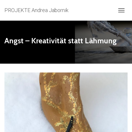
PROJEKTE Andrea Jabornik
N
A
V
I
G
Angst – Kreativität statt Lähmung
A
T
I
O
N
U
M
S
C
H
A
L
T
E
N